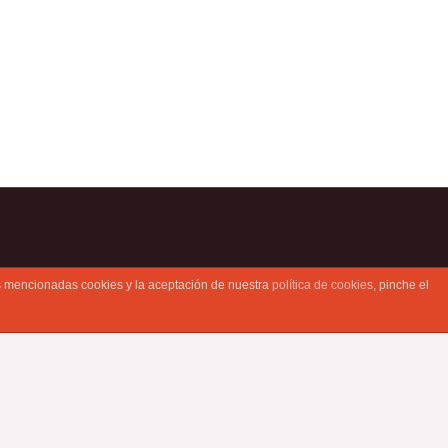
rragona
brils
as mencionadas cookies y la aceptación de nuestra
política de cookies
, pinche el