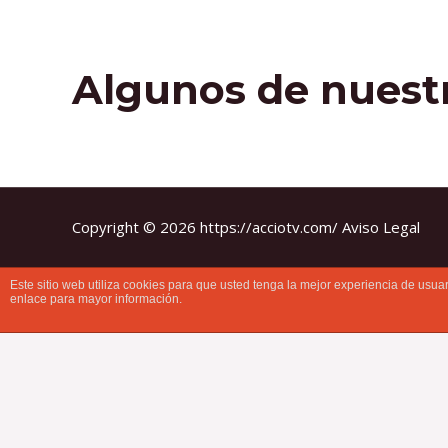
Algunos de nuestr
Bar Re
Espe
Copyright © 2026 https://acciotv.com/
Aviso Legal
Este sitio web utiliza cookies para que usted tenga la mejor experiencia de us
enlace para mayor información.